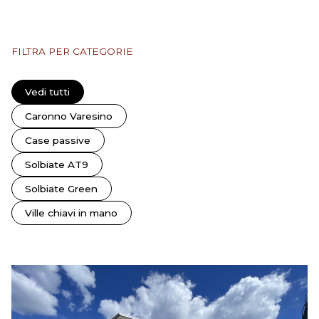
FILTRA PER CATEGORIE
Vedi tutti
Caronno Varesino
Case passive
Solbiate AT9
Solbiate Green
Ville chiavi in mano