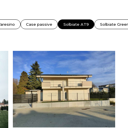
aresino
Case passive
Solbiate AT9
Solbiate Gree