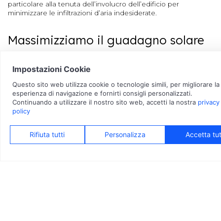
particolare alla tenuta dell’involucro dell’edificio per
minimizzare le infiltrazioni d’aria indesiderate.
Massimizziamo il guadagno solare
Progettiamo le finestre per minimizzare la dispersione di
calore e massimizzare il guadagno solare, sfruttando al
meglio l’irraggiamento naturale grazie a vetri isolanti e telai
altamente performanti.
Eliminazione dei ponti termici
I ponti termici sono punti critici dell’involucro edilizio dove il
calore si disperde, riducendo l’efficienza energetica. Il nostro
compito è eliminarli attraverso l’uso di materiali isolanti e una
progettazione attenta, che previene problemi di condensa e
muffe.
Sistema di ventilazione meccanica
Utilizzano un sistema di ventilazione meccanica controllata
con recupero di calore, che assicura un continuo ricambio