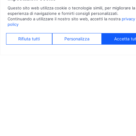
VILLA MARY
Una Villa Spaziosa
Questa casa passiva è la soluzione ideale per chi
cerca un’abitazione dal design moderno e funzionale,
con ambienti luminosi e spaziosi. Si sviluppa su tre
blocchi incastonati e grazie alle tecnologie costruttive
all’avanguardia, garantisce un consumo energetico quasi
nullo.
Progettista:
Geom. Luigi Russo
Direttore lavori:
Geom. Luigi Russo
Termotecnico:
Studio ELDER
Interior Designer:
Arch. Susanna Vignati