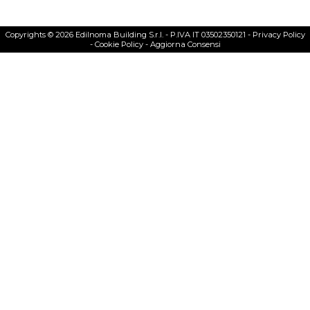
Copyrights © 2026 Edilnoma Building S.r.l. - P.IVA IT 03502350121 -
Privacy Policy
-
Cookie Policy
-
Aggiorna Consensi