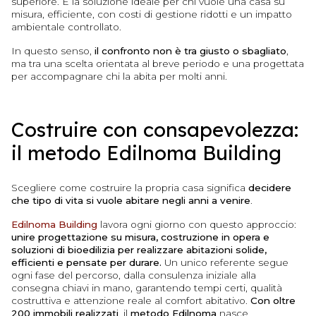
superiore. È la soluzione ideale per chi vuole una casa su
misura, efficiente, con costi di gestione ridotti e un impatto
ambientale controllato.
In questo senso,
il confronto non è tra giusto o sbagliato
,
ma tra una scelta orientata al breve periodo e una progettata
per accompagnare chi la abita per molti anni.
Costruire con consapevolezza:
il metodo Edilnoma Building
Scegliere come costruire la propria casa significa
decidere
che tipo di vita si vuole abitare negli anni a venire
.
Edilnoma Building
lavora ogni giorno con questo approccio:
unire progettazione su misura, costruzione in opera e
soluzioni di bioedilizia per realizzare abitazioni solide,
efficienti e pensate per durare.
Un unico referente segue
ogni fase del percorso, dalla consulenza iniziale alla
consegna chiavi in mano, garantendo tempi certi, qualità
costruttiva e attenzione reale al comfort abitativo.
Con oltre
200 immobili realizzati
, il
metodo Edilnoma
nasce