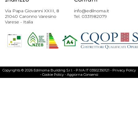
Via Papa Giovanni XXIII, 8
info@edilnoma.it
21040 Caronno Varesino
Tel.
0331982079
Varese - Italia
Copyrights © 2026 Edilnoma Building S.r.l. - P.IVA IT 03502350121 -
Privacy Policy
-
Cookie Policy
-
Aggiorna Consensi