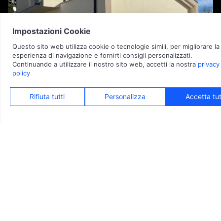
VILLA MATILDE
Una Villa di Design
Questa villa è situata in una zona residenziale circondata da
boschi a Solbiate Arno, vicino ai principali servizi, assicurando
comodità e accessibilità. Verrà edificata secondo i principi
della bioedilizia, enfatizzando materiali e pratiche sostenibili
per ridurre l'impatto ambientale.