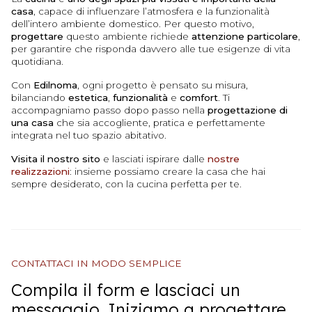
casa
, capace di influenzare l’atmosfera e la funzionalità
dell’intero ambiente domestico. Per questo motivo,
progettare
questo ambiente richiede
attenzione
particolare
,
per garantire che risponda davvero alle tue esigenze di vita
quotidiana.
Con
Edilnoma
, ogni progetto è pensato su misura,
bilanciando
estetica
,
funzionalità
e
comfort
. Ti
accompagniamo passo dopo passo nella
progettazione di
una casa
che sia accogliente, pratica e perfettamente
integrata nel tuo spazio abitativo.
Visita il nostro sito
e lasciati ispirare dalle
nostre
realizzazioni
: insieme possiamo creare la casa che hai
sempre desiderato, con la cucina perfetta per te.
CONTATTACI IN MODO SEMPLICE
Compila il form e lasciaci un
messaggio. Iniziamo a progettare