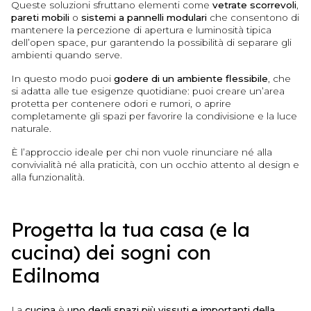
Queste soluzioni sfruttano elementi come
vetrate scorrevoli
,
pareti mobili
o
sistemi a pannelli modulari
che consentono di
mantenere la percezione di apertura e luminosità tipica
dell’open space, pur garantendo la possibilità di separare gli
ambienti quando serve.
In questo modo puoi
godere di un ambiente flessibile
, che
si adatta alle tue esigenze quotidiane: puoi creare un’area
protetta per contenere odori e rumori, o aprire
completamente gli spazi per favorire la condivisione e la luce
naturale.
È l’approccio ideale per chi non vuole rinunciare né alla
convivialità né alla praticità, con un occhio attento al design e
alla funzionalità.
Progetta la tua casa (e la
cucina) dei sogni con
Edilnoma
La
cucina
è
uno degli spazi più vissuti e importanti della