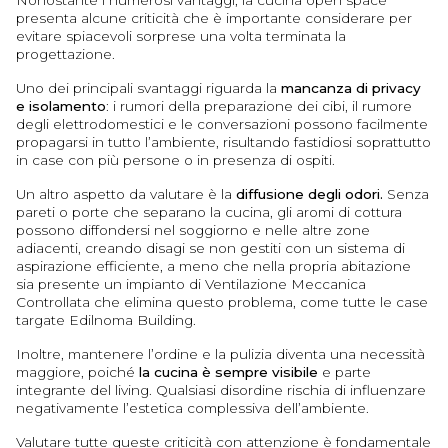
Nonostante i numerosi vantaggi, la cucina open space
presenta alcune criticità che è importante considerare per
evitare spiacevoli sorprese una volta terminata la
progettazione.
Uno dei principali svantaggi riguarda la
mancanza di privacy
e isolamento
: i rumori della preparazione dei cibi, il rumore
degli elettrodomestici e le conversazioni possono facilmente
propagarsi in tutto l’ambiente, risultando fastidiosi soprattutto
in case con più persone o in presenza di ospiti.
Un altro aspetto da valutare è la
diffusione degli odori.
Senza
pareti o porte che separano la cucina, gli aromi di cottura
possono diffondersi nel soggiorno e nelle altre zone
adiacenti, creando disagi se non gestiti con un sistema di
aspirazione efficiente, a meno che nella propria abitazione
sia presente un impianto di Ventilazione Meccanica
Controllata che elimina questo problema, come tutte le case
targate Edilnoma Building.
Inoltre, mantenere l’ordine e la pulizia diventa una necessità
maggiore, poiché
la cucina è sempre visibile
e parte
integrante del living. Qualsiasi disordine rischia di influenzare
negativamente l’estetica complessiva dell’ambiente.
Valutare tutte queste criticità con attenzione è fondamentale