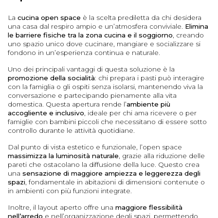
La
cucina open space
è la scelta prediletta da chi desidera
una casa dal respiro ampio e un’atmosfera conviviale.
Elimina
le barriere fisiche
tra la zona cucina e il soggiorno
, creando
uno spazio unico dove cucinare, mangiare e socializzare si
fondono in un’esperienza continua e naturale.
Uno dei principali vantaggi di questa soluzione è la
promozione della socialità
: chi prepara i pasti può interagire
con la famiglia o gli ospiti senza isolarsi, mantenendo viva la
conversazione e partecipando pienamente alla vita
domestica. Questa apertura rende l’
ambiente più
accogliente e inclusivo
, ideale per chi ama ricevere o per
famiglie con bambini piccoli che necessitano di essere sotto
controllo durante le attività quotidiane.
Dal punto di vista estetico e funzionale, l’open space
massimizza la luminosità naturale
, grazie alla riduzione delle
pareti che ostacolano la diffusione della luce. Questo crea
una
sensazione di maggiore ampiezza e leggerezza degli
spazi
, fondamentale in abitazioni di dimensioni contenute o
in ambienti con più funzioni integrate.
Inoltre, il layout aperto offre una
maggiore flessibilità
nell’arredo
e nell’organizzazione degli spazi, permettendo