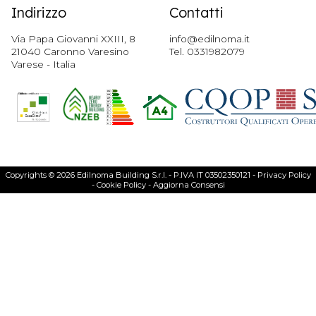
Indirizzo
Contatti
Via Papa Giovanni XXIII, 8
info@edilnoma.it
21040 Caronno Varesino
Tel.
0331982079
Varese - Italia
Copyrights © 2026 Edilnoma Building S.r.l. - P.IVA IT 03502350121 -
Privacy Policy
-
Cookie Policy
-
Aggiorna Consensi