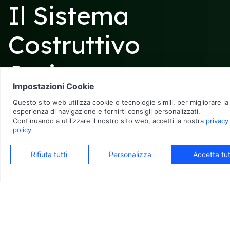
Il Sistema
Costruttivo
Spring
Realizziamo le nostre case ecosostenibili
tramite il Sistema
Costruttivo Spring
, un nuovo approccio all’architettura e
promuove l’integrazione completa degli edifici con chi ci
abita e con l’ambiente naturale.
Con questo metodo innovativo si può ottenere una casa a
basso consumo, che rispetta
l’ambiente
e che
migliora lo
stile di vita di chi ci abita
.
Scopri di più