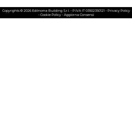
Copyrights © 2026 Edilnoma Building S.r.l. - P.IVA IT 03502350121 -
Privacy Policy
-
Cookie Policy
-
Aggiorna Consensi